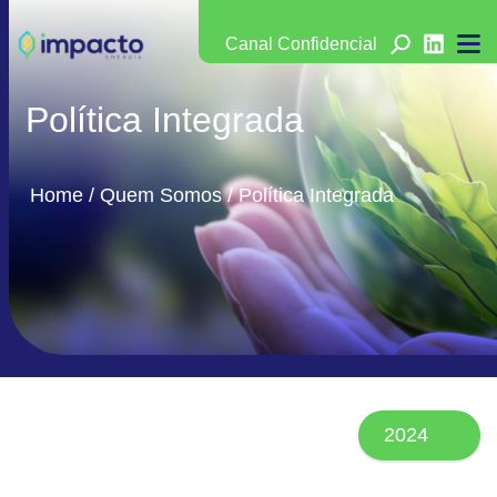
Canal Confidencial
Política Integrada
Home
/
Quem Somos
/
Política Integrada